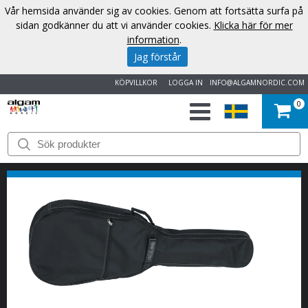
Vår hemsida använder sig av cookies. Genom att fortsätta surfa på
sidan godkänner du att vi använder cookies.
Klicka här för mer
information
.
Jag förstår
KÖPVILLKOR
LOGGA IN
INFO@ALGAMNORDIC.COM
0
START
VARUMÄRKEN
NYHETER
OM
OSS
KONTAKT