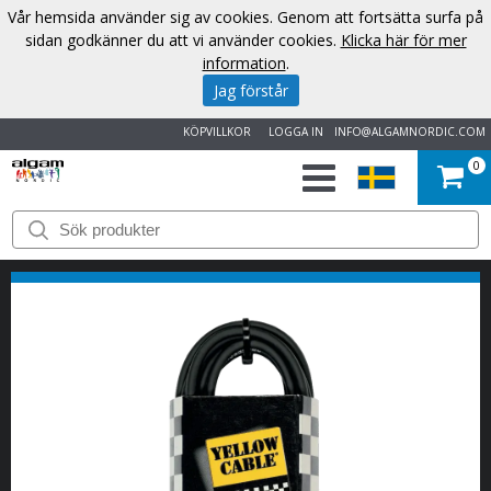
Vår hemsida använder sig av cookies. Genom att fortsätta surfa på
sidan godkänner du att vi använder cookies.
Klicka här för mer
information
.
Jag förstår
KÖPVILLKOR
LOGGA IN
INFO@ALGAMNORDIC.COM
0
START
VARUMÄRKEN
NYHETER
OM
OSS
KONTAKT