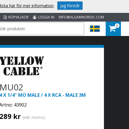
licka här för mer information
.
Jag förstår
KÖPVILLKOR
LOGGA IN
INFO@ALGAMNORDIC.COM
0
MU02
4 X 1/4" MO MALE / 4 X RCA - MALE 3M
Artno:
43902
289 kr
(inkl. moms)