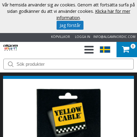
Vår hemsida använder sig av cookies. Genom att fortsätta surfa på
sidan godkänner du att vi använder cookies.
Klicka här för mer
information
.
Jag förstår
KÖPVILLKOR
LOGGA IN
INFO@ALGAMNORDIC.COM
0
START
VARUMÄRKEN
NYHETER
OM
OSS
KONTAKT