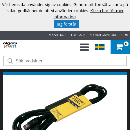
Vår hemsida använder sig av cookies. Genom att fortsätta surfa på
sidan godkänner du att vi använder cookies.
Klicka här för mer
information
.
Jag förstår
KÖPVILLKOR
LOGGA IN
INFO@ALGAMNORDIC.COM
0
START
VARUMÄRKEN
NYHETER
OM
OSS
KONTAKT