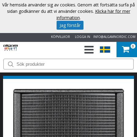
Vår hemsida använder sig av cookies. Genom att fortsätta surfa på
sidan godkänner du att vi använder cookies.
Klicka här för mer
information
.
Jag förstår
KÖPVILLKOR
LOGGA IN
INFO@ALGAMNORDIC.COM
0
START
VARUMÄRKEN
NYHETER
OM
OSS
KONTAKT