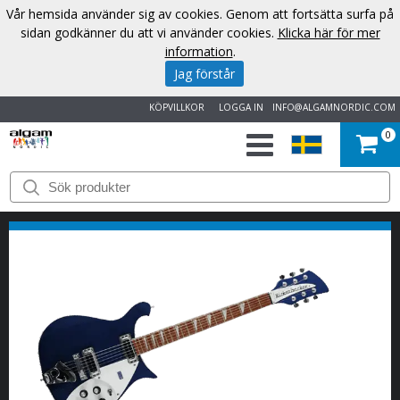
Vår hemsida använder sig av cookies. Genom att fortsätta surfa på
sidan godkänner du att vi använder cookies.
Klicka här för mer
information
.
Jag förstår
KÖPVILLKOR
LOGGA IN
INFO@ALGAMNORDIC.COM
0
START
VARUMÄRKEN
NYHETER
OM
OSS
KONTAKT