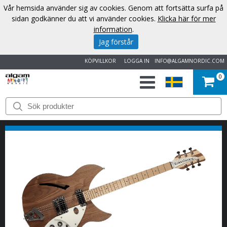
Vår hemsida använder sig av cookies. Genom att fortsätta surfa på
sidan godkänner du att vi använder cookies.
Klicka här för mer
information
.
Jag förstår
KÖPVILLKOR
LOGGA IN
INFO@ALGAMNORDIC.COM
0
START
VARUMÄRKEN
NYHETER
OM
OSS
KONTAKT