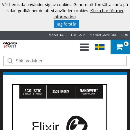
Vår hemsida använder sig av cookies. Genom att fortsätta surfa på
sidan godkänner du att vi använder cookies.
Klicka här för mer
information
.
Jag förstår
KÖPVILLKOR
LOGGA IN
INFO@ALGAMNORDIC.COM
0
START
VARUMÄRKEN
NYHETER
OM
OSS
KONTAKT