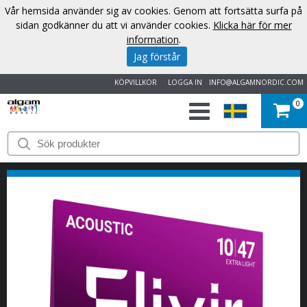
Vår hemsida använder sig av cookies. Genom att fortsätta surfa på
sidan godkänner du att vi använder cookies.
Klicka här för mer
information
.
Jag förstår
KÖPVILLKOR
LOGGA IN
INFO@ALGAMNORDIC.COM
0
START
VARUMÄRKEN
NYHETER
OM
OSS
KONTAKT