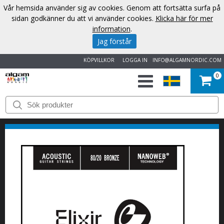
Vår hemsida använder sig av cookies. Genom att fortsätta surfa på
sidan godkänner du att vi använder cookies.
Klicka här för mer
information
.
Jag förstår
KÖPVILLKOR
LOGGA IN
INFO@ALGAMNORDIC.COM
0
START
VARUMÄRKEN
NYHETER
OM
OSS
KONTAKT