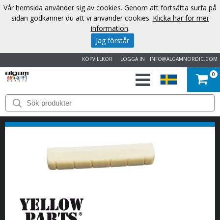
Vår hemsida använder sig av cookies. Genom att fortsätta surfa på
sidan godkänner du att vi använder cookies.
Klicka här för mer
information
.
Jag förstår
KÖPVILLKOR
LOGGA IN
INFO@ALGAMNORDIC.COM
0
START
VARUMÄRKEN
NYHETER
OM
OSS
KONTAKT