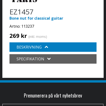
EZ1457
Bone nut for classical guitar
Artno:
113237
269 kr
(inkl. moms)
BESKRIVNING
SPECIFIKATION
Prenumerera på vårt nyhetsbrev