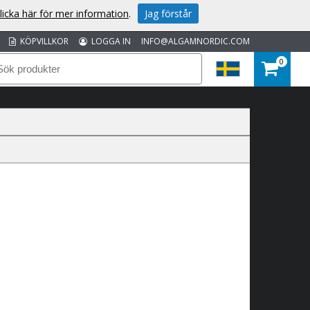
licka här för mer information
.
Jag förstår
KÖPVILLKOR
LOGGA IN
INFO@ALGAMNORDIC.COM
0