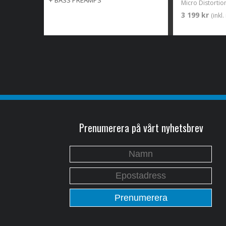
+
BASS PREAMPS
Micro Distortio
3 199 kr
(inkl
Prenumerera på vårt nyhetsbrev