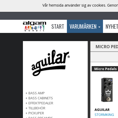
Vår hemsida använder sig av cookies. Genom 
START
VARUMÄRKEN
NYHE
MICRO PE
Micro Pedals
+
BASS AMP
+
BASS CABINETS
+
EFFEKTPEDALER
+
TILLBEHÖR
AGUILAR
+
PICKUPER
STORMKING