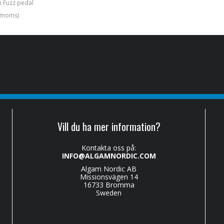
n Fuzz pedal
. moms)
Vill du ha mer information?
Kontakta oss på:
INFO@ALGAMNORDIC.COM
Algam Nordic AB
Missionsvägen 14
16733 Bromma
Sweden