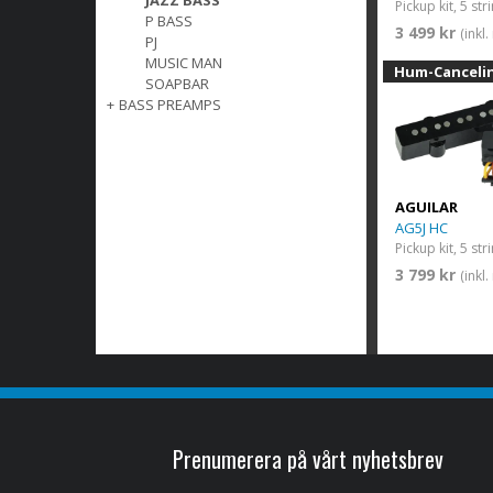
JAZZ BASS
Pickup kit, 5 st
P BASS
3 499 kr
(inkl
PJ
MUSIC MAN
Hum-Canceli
SOAPBAR
+
BASS PREAMPS
AGUILAR
AG5J HC
Pickup kit, 5 st
3 799 kr
(inkl
Prenumerera på vårt nyhetsbrev