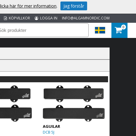
licka här för mer information
.
Jag förstår
KÖPVILLKOR
LOGGA IN
INFO@ALGAMNORDIC.COM
0
AGUILAR
DCB 5J