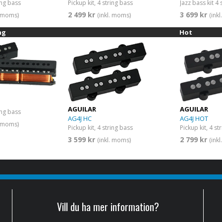
ring bass
Pickup kit, 4 string bass
Jazz bass kit 4 
2 499 kr
3 699 kr
. moms)
(inkl. moms)
(ink
ng
Hot
AGUILAR
AGUILAR
ring bass
AG4J HC
AG4J HOT
. moms)
Pickup kit, 4 string bass
Pickup kit, 4 st
3 599 kr
2 799 kr
(inkl. moms)
(ink
Vill du ha mer information?