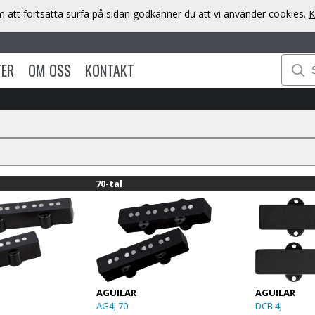
att fortsätta surfa på sidan godkänner du att vi använder cookies.
K
TER
OM OSS
KONTAKT
70-tal
AGUILAR
AGUILAR
AG4J 70
DCB 4J