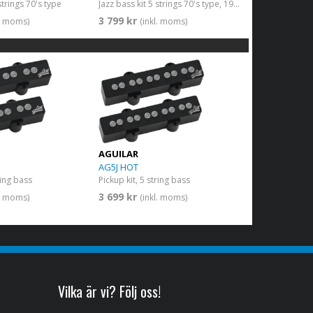
strings 70's type
Jazz bass kit 5 strings 70's type, 19mm spacing
3 799 kr
l. moms)
(inkl. moms)
AGUILAR
AG5J HOT
ring bass
Pickup kit, 5 string bass
3 699 kr
l. moms)
(inkl. moms)
Vilka är vi? Följ oss!