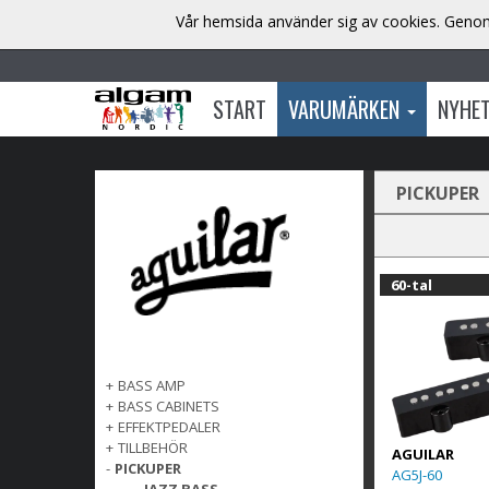
Vår hemsida använder sig av cookies. Genom 
START
VARUMÄRKEN
NYHE
PICKUPER
60-tal
+
BASS AMP
+
BASS CABINETS
+
EFFEKTPEDALER
+
TILLBEHÖR
AGUILAR
-
PICKUPER
AG5J-60