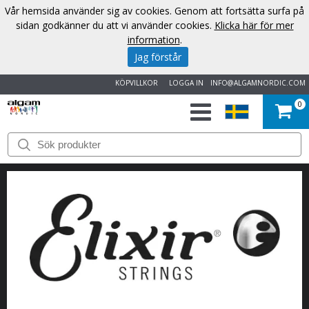
Vår hemsida använder sig av cookies. Genom att fortsätta surfa på
sidan godkänner du att vi använder cookies.
Klicka här för mer
information
.
Jag förstår
KÖPVILLKOR
LOGGA IN
INFO@ALGAMNORDIC.COM
0
START
VARUMÄRKEN
NYHETER
OM
OSS
KONTAKT