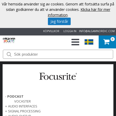
Vår hemsida använder sig av cookies. Genom att fortsätta surfa på
sidan godkänner du att vi använder cookies.
Klicka här för mer
information
.
Jag förstår
KÖPVILLKOR
LOGGA IN
INFO@ALGAMNORDIC.COM
0
START
VARUMÄRKEN
NYHETER
OM
-
PODCAST
VOCASTER
OSS
+
AUDIO INTERFACES
+
SIGNAL PROCESSING
KONTAKT