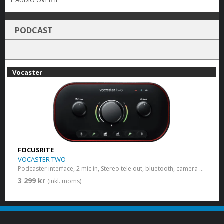
+
AUDIO OVER IP
PODCAST
Vocaster
FOCUSRITE
VOCASTER TWO
Podcaster interface, 2 mic in, Stereo tele out, bluetooth, camera out
3 299 kr
(inkl. moms)