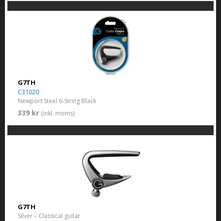
G7TH
C31020
Newport Steel 6-String Black
339 kr
(inkl. moms)
G7TH
Silver – Classical guitar