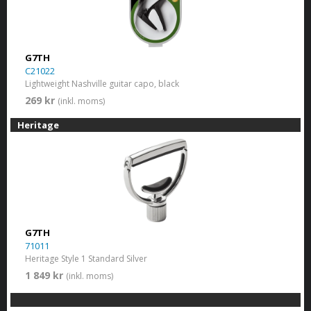
G7TH
C21022
Lightweight Nashville guitar capo, black
269 kr
(inkl. moms)
Heritage
G7TH
71011
Heritage Style 1 Standard Silver
1 849 kr
(inkl. moms)