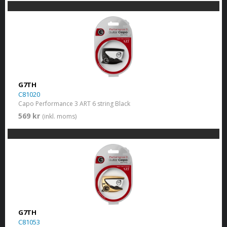
G7TH
C81020
Capo Performance 3 ART 6 string Black
569 kr
(inkl. moms)
G7TH
C81053