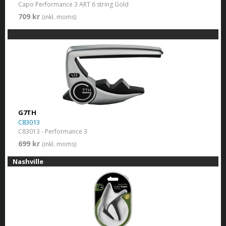
Capo Performance 3 ART 6 string Gold
709 kr
(inkl. moms)
G7TH
C83013
C83013 - Performance 3
699 kr
(inkl. moms)
Nashville