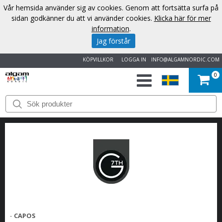
Vår hemsida använder sig av cookies. Genom att fortsätta surfa på
sidan godkänner du att vi använder cookies.
Klicka här för mer
information
.
Jag förstår
KÖPVILLKOR
LOGGA IN
INFO@ALGAMNORDIC.COM
0
START
VARUMÄRKEN
NYHETER
OM
OSS
-
CAPOS
KONTAKT