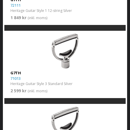
72111
Heritage Guitar Style 1 12-string Silver
1 849 kr
(inkl. moms)
G7TH
71013
Heritage Guitar Style 3 Standard Silver
2 599 kr
(inkl. moms)