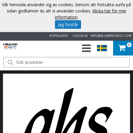
Vår hemsida använder sig av cookies. Genom att fortsätta surfa på
sidan godkänner du att vi använder cookies.
Klicka här för mer
information
.
Jag förstår
KÖPVILLKOR
LOGGA IN
INFO@ALGAMNORDIC.COM
0
START
VARUMÄRKEN
NYHETER
OM
OSS
KONTAKT