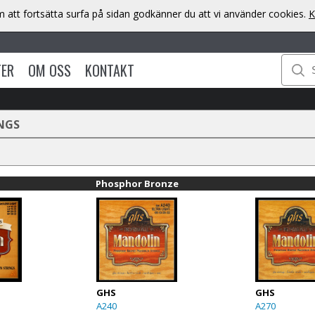
att fortsätta surfa på sidan godkänner du att vi använder cookies.
K
TER
OM OSS
KONTAKT
NGS
Phosphor Bronze
GHS
GHS
A240
A270