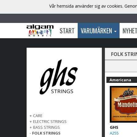
Vår hemsida använder sig av cookies. Genom 
START
VARUMÄRKEN
NYHE
FOLK STRI
Americana
+
CARE
+
ELECTRIC STRINGS
GHS
+
BASS STRINGS
A255
-
FOLK STRINGS