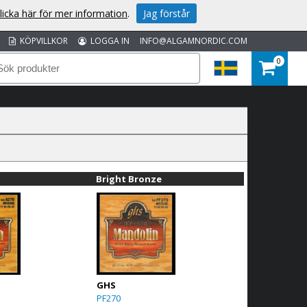
licka här för mer information
.
Jag förstår
KÖPVILLKOR
LOGGA IN
INFO@ALGAMNORDIC.COM
0
Bright Bronze
GHS
PF270