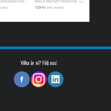
PHOSPHOR BRONZE MANDOLIN - Loop End, Medium 011-040
BRIGHT BRONZE™ MANDOLIN - Loop End, Medium 011-040
129 kr
 moms)
(inkl. moms)
Vilka är vi? Följ oss!