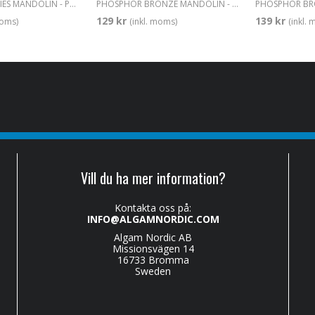
AMERICANA SERIES MANDOLIN - Phosphor Bronze, Light 010-038
PHOSPHOR BRONZE MANDOLIN - Loop End, Ultra Light 009-032
129 kr
139 kr
moms)
(inkl. moms)
(inkl.
Vill du ha mer information?
Kontakta oss på:
INFO@ALGAMNORDIC.COM
Algam Nordic AB
Missionsvägen 14
16733 Bromma
Sweden