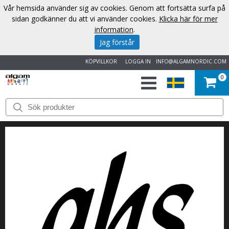
Vår hemsida använder sig av cookies. Genom att fortsätta surfa på
sidan godkänner du att vi använder cookies.
Klicka här för mer
information
.
Jag förstår
KÖPVILLKOR
LOGGA IN
INFO@ALGAMNORDIC.COM
0
START
VARUMÄRKEN
NYHETER
OM
OSS
KONTAKT