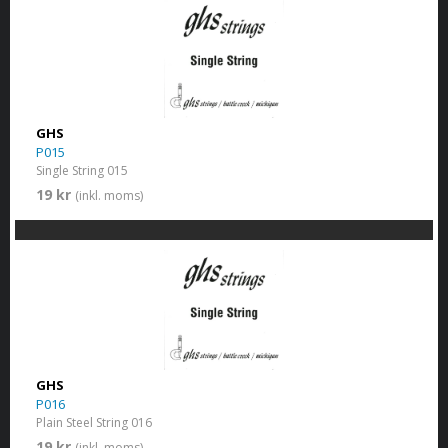
GHS
P015
Single String 015
19 kr
(inkl. moms)
GHS
P016
Plain Steel String 016
19 kr
(inkl. moms)