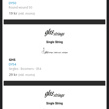
DY50
Round wound 50
19 kr
(inkl. moms)
GHS
DY54
Singles - Boomers - 054
29 kr
(inkl. moms)