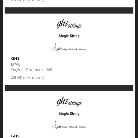
GHS
DY46
Singles - Boomers - 046
29 kr
(inkl. moms)
GHS