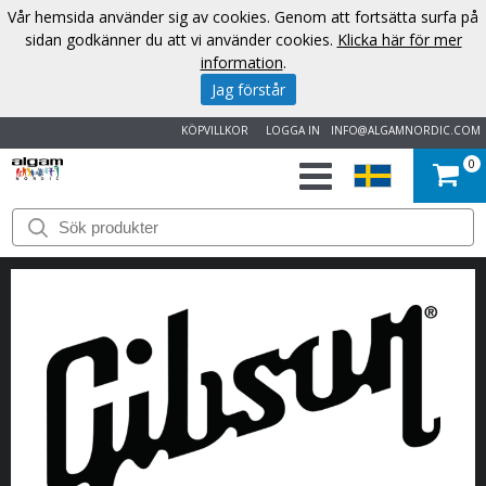
Vår hemsida använder sig av cookies. Genom att fortsätta surfa på
sidan godkänner du att vi använder cookies.
Klicka här för mer
information
.
Jag förstår
KÖPVILLKOR
LOGGA IN
INFO@ALGAMNORDIC.COM
0
START
VARUMÄRKEN
NYHETER
OM
OSS
KONTAKT