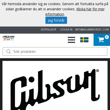
Vår hemsida använder sig av cookies. Genom att fortsätta surfa på
sidan godkänner du att vi använder cookies.
Klicka här för mer
information
.
Jag förstår
KÖPVILLKOR
LOGGA IN
INFO@ALGAMNORDIC.COM
0
START
VARUMÄRKEN
NYHETER
OM
OSS
KONTAKT