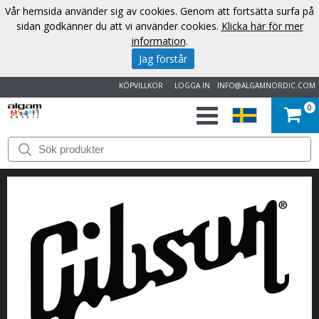
Vår hemsida använder sig av cookies. Genom att fortsätta surfa på
sidan godkänner du att vi använder cookies.
Klicka här för mer
information
.
Jag förstår
KÖPVILLKOR
LOGGA IN
INFO@ALGAMNORDIC.COM
0
START
VARUMÄRKEN
NYHETER
OM
OSS
KONTAKT