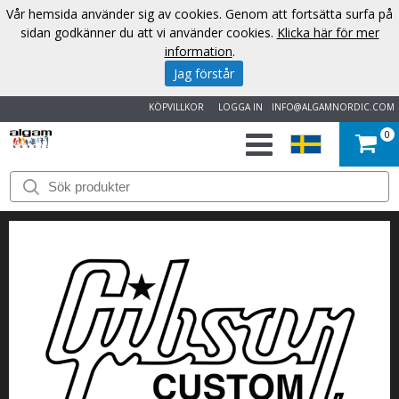
Vår hemsida använder sig av cookies. Genom att fortsätta surfa på
sidan godkänner du att vi använder cookies.
Klicka här för mer
information
.
Jag förstår
KÖPVILLKOR
LOGGA IN
INFO@ALGAMNORDIC.COM
0
START
VARUMÄRKEN
NYHETER
OM
OSS
KONTAKT