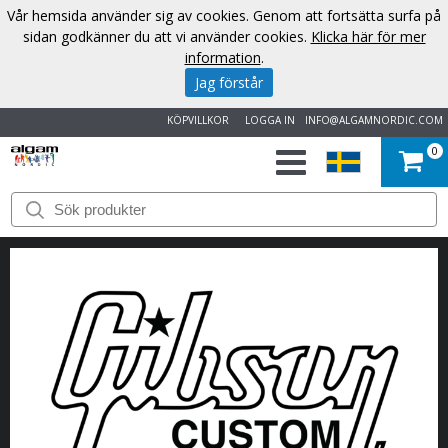
Vår hemsida använder sig av cookies. Genom att fortsätta surfa på
sidan godkänner du att vi använder cookies.
Klicka här för mer
information
.
Jag förstår
KÖPVILLKOR
LOGGA IN
INFO@ALGAMNORDIC.COM
0
START
VARUMÄRKEN
NYHETER
OM
OSS
KONTAKT