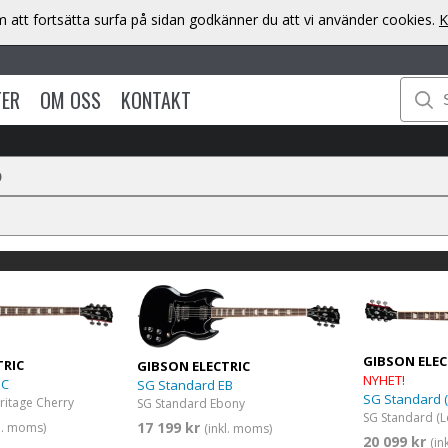
att fortsätta surfa på sidan godkänner du att vi använder cookies.
K
TER
OM OSS
KONTAKT
D
GIBSON ELEC
TRIC
GIBSON ELECTRIC
NYHET!
HC
SG Standard EB
SG Standard 
ritage Cherry
SG Standard Ebony
17 199 kr
kl. moms)
(inkl. moms)
20 099 kr
(in