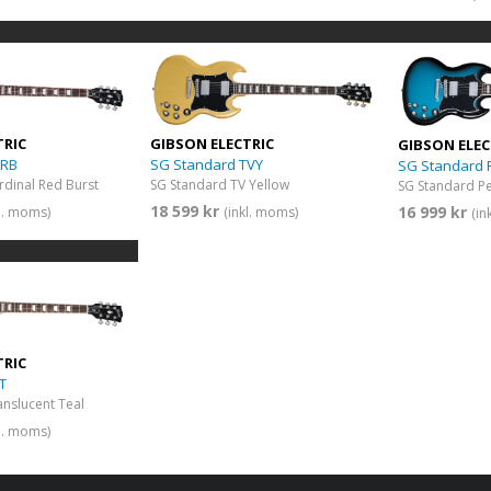
TRIC
GIBSON ELECTRIC
GIBSON ELEC
CRB
SG Standard TVY
SG Standard 
rdinal Red Burst
SG Standard TV Yellow
SG Standard P
18 599 kr
16 999 kr
kl. moms)
(inkl. moms)
(in
TRIC
T
nslucent Teal
kl. moms)