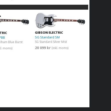
GIBSON ELECTRIC
TRIC
SG Standard SM
PBB
SG Standard Silver Mist
elham Blue Burst
20 099 kr
(inkl. moms)
kl. moms)