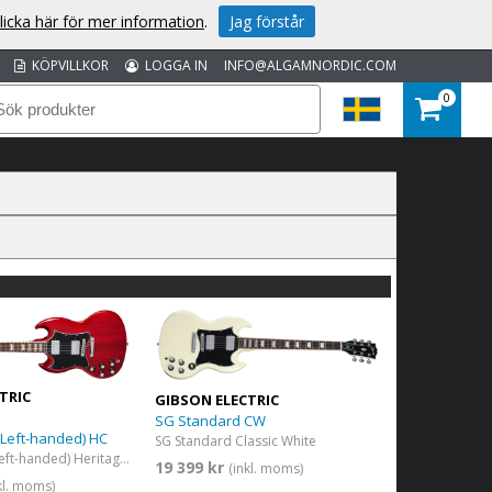
licka här för mer information
.
Jag förstår
KÖPVILLKOR
LOGGA IN
INFO@ALGAMNORDIC.COM
0
TRIC
GIBSON ELECTRIC
SG Standard CW
(Left-handed) HC
SG Standard Classic White
SG Standard (Left-handed) Heritage Cherry
19 399 kr
(inkl. moms)
kl. moms)