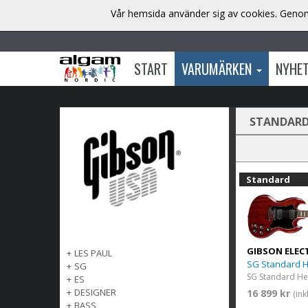
Vår hemsida använder sig av cookies. Genom 
START
VARUMÄRKEN
NYHE
STANDAR
Standard
GIBSON ELEC
+
LES PAUL
SG Standard 
+
SG
SG Standard He
+
ES
+
DESIGNER
16 899 kr
(in
+
BASS