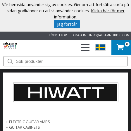
Vår hemsida använder sig av cookies. Genom att fortsätta surfa på
sidan godkänner du att vi använder cookies.
Klicka här för mer
information
.
Jag förstår
KÖPVILLKOR
LOGGA IN
INFO@ALGAMNORDIC.COM
0
START
VARUMÄRKEN
NYHETER
OM
OSS
+
ELECTRIC GUITAR AMPS
+
GUITAR CABINETS
KONTAKT