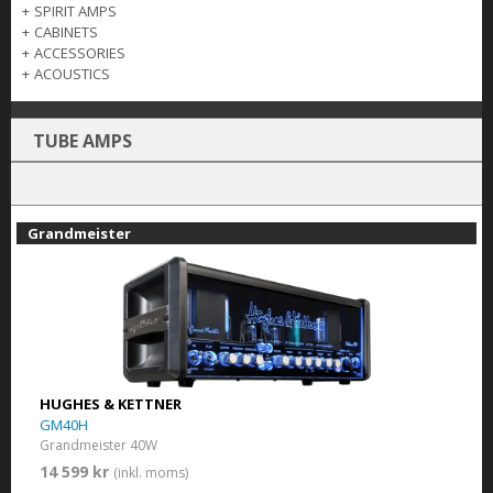
+
SPIRIT AMPS
+
CABINETS
+
ACCESSORIES
+
ACOUSTICS
TUBE AMPS
Grandmeister
HUGHES & KETTNER
GM40H
Grandmeister 40W
14 599 kr
(inkl. moms)