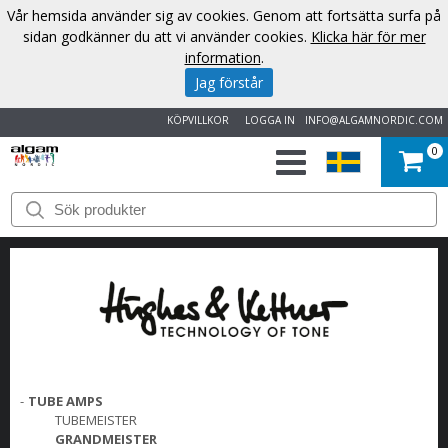
Vår hemsida använder sig av cookies. Genom att fortsätta surfa på
sidan godkänner du att vi använder cookies.
Klicka här för mer
information
.
Jag förstår
KÖPVILLKOR
LOGGA IN
INFO@ALGAMNORDIC.COM
0
START
VARUMÄRKEN
NYHETER
OM
OSS
-
TUBE AMPS
TUBEMEISTER
GRANDMEISTER
KONTAKT