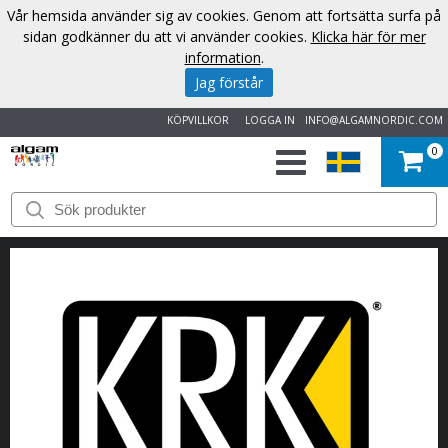
Vår hemsida använder sig av cookies. Genom att fortsätta surfa på
sidan godkänner du att vi använder cookies.
Klicka här för mer
information
.
Jag förstår
KÖPVILLKOR
LOGGA IN
INFO@ALGAMNORDIC.COM
0
START
VARUMÄRKEN
NYHETER
OM
OSS
KONTAKT