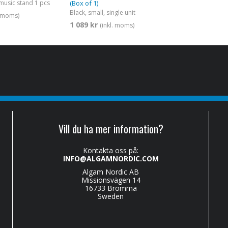
music stand 1 pcs
(Box of 1)
Black, small, single unit
. moms)
1 089 kr
(inkl. moms)
Vill du ha mer information?
Kontakta oss på:
INFO@ALGAMNORDIC.COM
Algam Nordic AB
Missionsvägen 14
16733 Bromma
Sweden