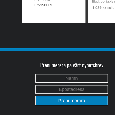
TILLBEHÖR
Black portable 
TRANSPORT
1 089 kr
(inkl
Prenumerera på vårt nyhetsbrev