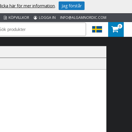
licka här för mer information
.
Jag förstår
KÖPVILLKOR
LOGGA IN
INFO@ALGAMNORDIC.COM
0