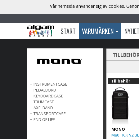
Vår hemsida använder sig av cookies. Genom 
START
VARUMÄRKEN
NYHE
TILLBEHÖ
Tillbehör
+
INSTRUMENTCASE
+
PEDALBORD
+
KEYBOARDCASE
+
TRUMCASE
+
AXELBAND
+
TRANSPORTCASE
+
END OF LIFE
MONO
M80 TICK V2 B