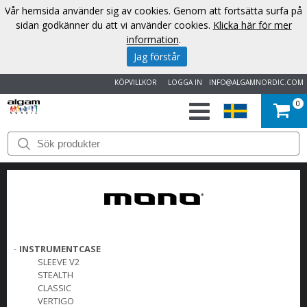
Vår hemsida använder sig av cookies. Genom att fortsätta surfa på
sidan godkänner du att vi använder cookies.
Klicka här för mer
information
.
Jag förstår
KÖPVILLKOR
LOGGA IN
INFO@ALGAMNORDIC.COM
0
START
VARUMÄRKEN
NYHETER
OM
-
INSTRUMENTCASE
SLEEVE V2
OSS
STEALTH
CLASSIC
VERTIGO
KONTAKT