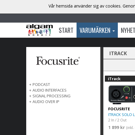
Vår hemsida använder sig av cookies. Genom 
START
VARUMÄRKEN
NYHE
ITRACK
iTrack
+
PODCAST
+
AUDIO INTERFACES
+
SIGNAL PROCESSING
+
AUDIO OVER IP
FOCUSRITE
ITRACK SOLO 
2 In / 2 Out
1 899 kr
(inkl