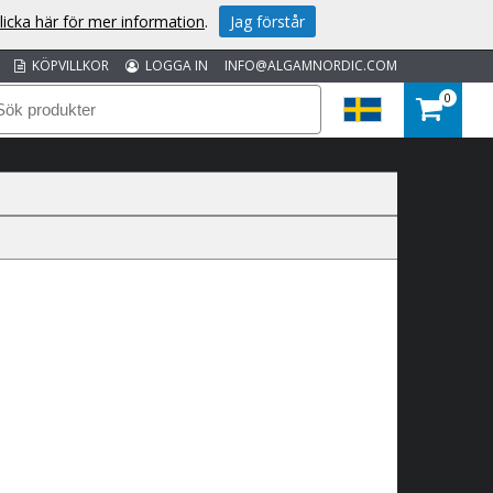
licka här för mer information
.
Jag förstår
KÖPVILLKOR
LOGGA IN
INFO@ALGAMNORDIC.COM
0