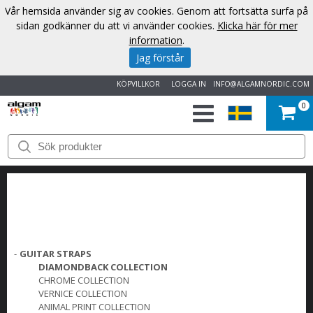
Vår hemsida använder sig av cookies. Genom att fortsätta surfa på
sidan godkänner du att vi använder cookies.
Klicka här för mer
information
.
Jag förstår
KÖPVILLKOR
LOGGA IN
INFO@ALGAMNORDIC.COM
0
START
VARUMÄRKEN
NYHETER
OM
-
GUITAR STRAPS
DIAMONDBACK COLLECTION
OSS
CHROME COLLECTION
VERNICE COLLECTION
ANIMAL PRINT COLLECTION
KONTAKT