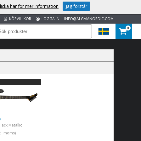
licka här för mer information
.
Jag förstår
KÖPVILLKOR
LOGGA IN
INFO@ALGAMNORDIC.COM
0
M
lack Metallic
kl. moms)