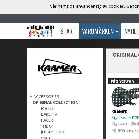
Vår hemsida använder sig av cookies. Genom 
START
VARUMÄRKEN
NYHE
ORIGINAL
Nightswan
+
ACCESSORIES
-
ORIGINAL COLLECTION
FOCUS
KRAMER
BARETTA
Nightswan BB
PACER
THE 84
10 999 kr
(in
JERSEY STAR
SM-1