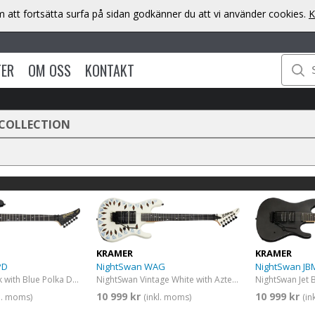
att fortsätta surfa på sidan godkänner du att vi använder cookies.
K
TER
OM OSS
KONTAKT
 COLLECTION
KRAMER
KRAMER
NightSwan WAG
NightSwan JB
PD
NightSwan Vintage White with Aztec Graphic
NightSwan Jet B
Nightswan Black with Blue Polka Dots
10 999 kr
10 999 kr
(inkl. moms)
(in
kl. moms)