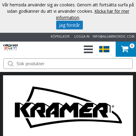
Vår hemsida använder sig av cookies. Genom att fortsätta surfa på
sidan godkänner du att vi använder cookies.
Klicka här för mer
information
.
Jag förstår
KÖPVILLKOR
LOGGA IN
INFO@ALGAMNORDIC.COM
0
START
VARUMÄRKEN
NYHETER
OM
OSS
KONTAKT