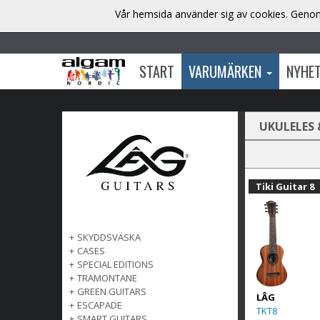
Vår hemsida använder sig av cookies. Genom 
START
VARUMÄRKEN
NYHE
UKULELES 
Tiki Guitar 8
+
SKYDDSVÄSKA
+
CASES
+
SPECIAL EDITIONS
+
TRAMONTANE
+
GREEN GUITARS
LÂG
+
ESCAPADE
TKT8
+
SMART GUITARS