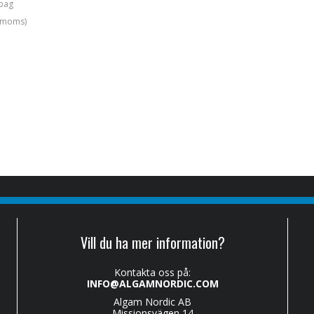
 bag
. moms)
Vill du ha mer information?
Kontakta oss på:
INFO@ALGAMNORDIC.COM
Algam Nordic AB
Missionsvägen 14