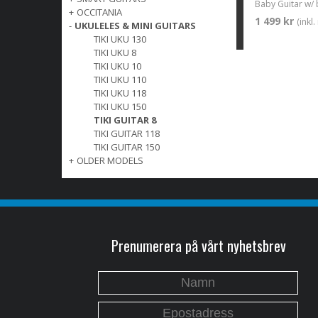
Baby Guitar w/
+
OCCITANIA
1 499 kr
(inkl
-
UKULELES & MINI GUITARS
TIKI UKU 130
TIKI UKU 8
TIKI UKU 10
TIKI UKU 110
TIKI UKU 118
TIKI UKU 150
TIKI GUITAR 8
TIKI GUITAR 118
TIKI GUITAR 150
+
OLDER MODELS
Prenumerera på vårt nyhetsbrev