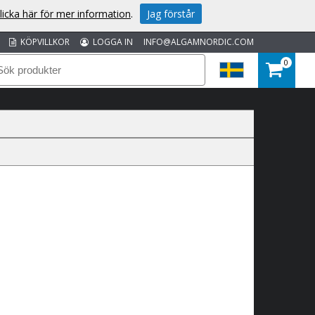
licka här för mer information
.
Jag förstår
KÖPVILLKOR
LOGGA IN
INFO@ALGAMNORDIC.COM
0