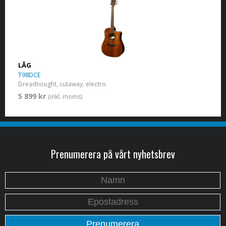
LÂG
T98DCE
Dreadnought, cutaway, electro
5 899 kr
(inkl. moms)
Prenumerera på vårt nyhetsbrev