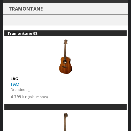
TRAMONTANE
Tramontane 98
LÂG
T98D
Dreadnought
4 399 kr
(inkl. moms)