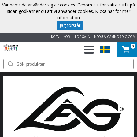
Vår hemsida använder sig av cookies. Genom att fortsätta surfa på
sidan godkänner du att vi använder cookies.
Klicka här för mer
information
.
Jag förstår
KÖPVILLKOR
LOGGA IN
INFO@ALGAMNORDIC.COM
0
START
VARUMÄRKEN
NYHETER
OM
OSS
KONTAKT