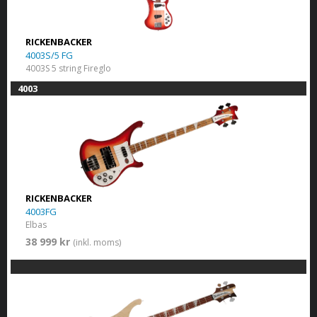
RICKENBACKER
4003S/5 FG
4003S 5 string Fireglo
4003
RICKENBACKER
4003FG
Elbas
38 999 kr
(inkl. moms)