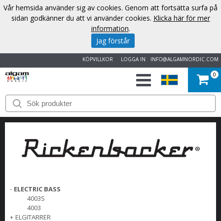
Vår hemsida använder sig av cookies. Genom att fortsätta surfa på
sidan godkänner du att vi använder cookies.
Klicka här för mer
information
.
Jag förstår
KÖPVILLKOR
LOGGA IN
INFO@ALGAMNORDIC.COM
0
START
VARUMÄRKEN
NYHETER
OM
-
ELECTRIC BASS
OSS
4003S
4003
+
ELGITARRER
KONTAKT