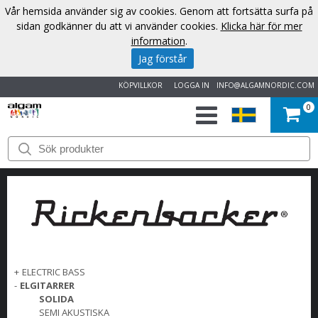
Vår hemsida använder sig av cookies. Genom att fortsätta surfa på
sidan godkänner du att vi använder cookies.
Klicka här för mer
information
.
Jag förstår
KÖPVILLKOR
LOGGA IN
INFO@ALGAMNORDIC.COM
0
START
VARUMÄRKEN
NYHETER
OM
+
ELECTRIC BASS
OSS
-
ELGITARRER
SOLIDA
SEMI AKUSTISKA
KONTAKT