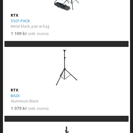
RTX
SS01 PACK
Metal black, pair w bag
1 109 kr
(inkl. moms)
RTX
BA2X
Aluminium Black
1 079 kr
(inkl. moms)