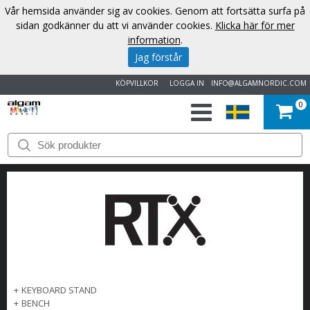
Vår hemsida använder sig av cookies. Genom att fortsätta surfa på
sidan godkänner du att vi använder cookies.
Klicka här för mer
information
.
Jag förstår
KÖPVILLKOR
LOGGA IN
INFO@ALGAMNORDIC.COM
0
START
VARUMÄRKEN
NYHETER
OM
OSS
+
KEYBOARD STAND
+
BENCH
KONTAKT