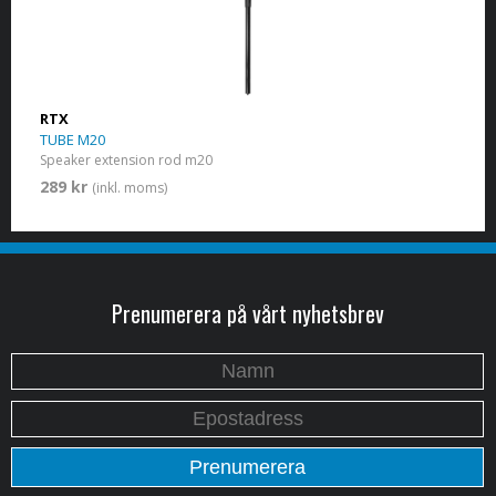
RTX
TUBE M20
Speaker extension rod m20
289 kr
(inkl. moms)
Prenumerera på vårt nyhetsbrev