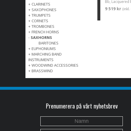
Bb, Lacquered 
+
CLARINETS
9 519 kr
(inkl
+
SAXOPHONES
+
TRUMPETS
+
CORNETS
+
TROMBONES
+
FRENCH HORNS
-
SAXHORNS
BARITONES
+
EUPHONIUMS
+
MARCHING BAND
INSTRUMENTS
+
WOODWIND ACCESSORIES
+
BRASSWIND
Prenumerera på vårt nyhetsbrev