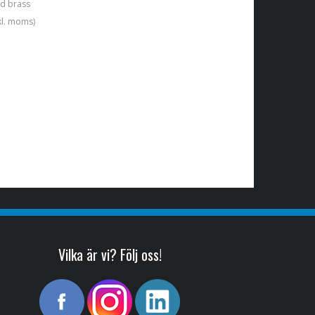
ed brass
kl. moms)
Vilka är vi? Följ oss!