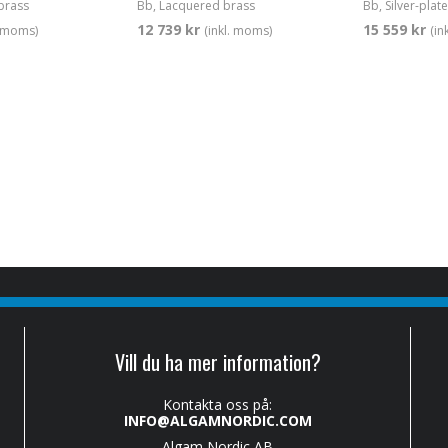
brass
Bb, Lacquered brass
Bb, Silver-plat
12 739 kr
15 559 kr
. moms)
(inkl. moms)
(in
Vill du ha mer information?
Kontakta oss på:
INFO@ALGAMNORDIC.COM
Algam Nordic AB