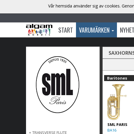
Vår hemsida använder sig av cookies. Genom 
START
VARUMÄRKEN
NYHE
SAXHORN
Baritones
SML PARIS
BA16
+
TRANSVERSE FLUTE