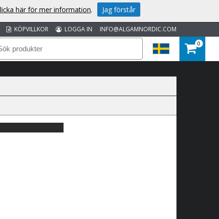
licka här för mer information
.
Jag förstår
KÖPVILLKOR
LOGGA IN
INFO@ALGAMNORDIC.COM
0