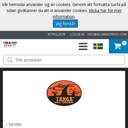
Vår hemsida använder sig av cookies. Genom att fortsätta surfa på
sidan godkänner du att vi använder cookies.
Klicka här för mer
information
.
Jag förstår
KÖPVILLKOR
LOGGA IN
INFO@ALGAMNORDIC.COM
0
START
VARUMÄRKEN
NYHETER
OM
OSS
+
DJEMBE
KONTAKT