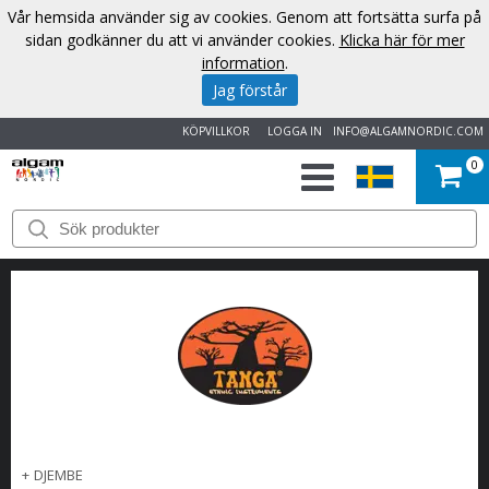
Vår hemsida använder sig av cookies. Genom att fortsätta surfa på
sidan godkänner du att vi använder cookies.
Klicka här för mer
information
.
Jag förstår
KÖPVILLKOR
LOGGA IN
INFO@ALGAMNORDIC.COM
0
START
VARUMÄRKEN
NYHETER
OM
OSS
+
DJEMBE
KONTAKT