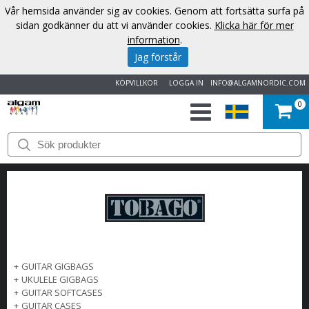
Vår hemsida använder sig av cookies. Genom att fortsätta surfa på
sidan godkänner du att vi använder cookies.
Klicka här för mer
information
.
Jag förstår
KÖPVILLKOR
LOGGA IN
INFO@ALGAMNORDIC.COM
0
START
VARUMÄRKEN
NYHETER
OM
+
GUITAR GIGBAGS
OSS
+
UKULELE GIGBAGS
+
GUITAR SOFTCASES
KONTAKT
+
GUITAR CASES