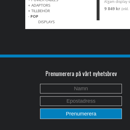
Algam display s
+
ADAPTORS
9 849 kr
(inkl
+
TILLBEHÖR
-
POP
DISPLAYS
Prenumerera på vårt nyhetsbrev