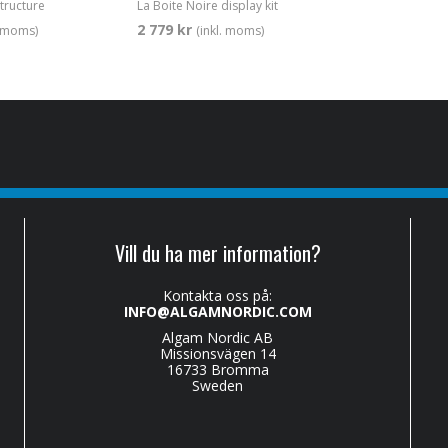
tructure
La Boite Noire display kit
2 779 kr
. moms)
(inkl. moms)
Vill du ha mer information?
Kontakta oss på:
INFO@ALGAMNORDIC.COM
Algam Nordic AB
Missionsvägen 14
16733 Bromma
Sweden