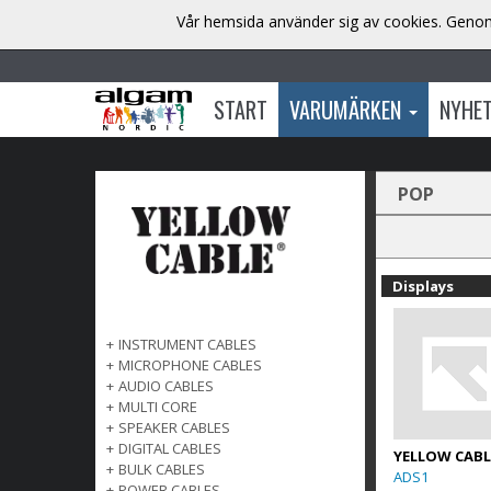
Vår hemsida använder sig av cookies. Genom 
START
VARUMÄRKEN
NYHE
POP
Displays
+
INSTRUMENT CABLES
+
MICROPHONE CABLES
+
AUDIO CABLES
+
MULTI CORE
+
SPEAKER CABLES
+
DIGITAL CABLES
YELLOW CABL
+
BULK CABLES
ADS1
+
POWER CABLES