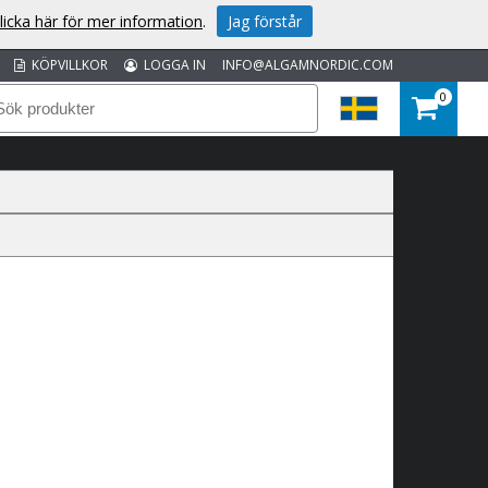
licka här för mer information
.
Jag förstår
KÖPVILLKOR
LOGGA IN
INFO@ALGAMNORDIC.COM
0