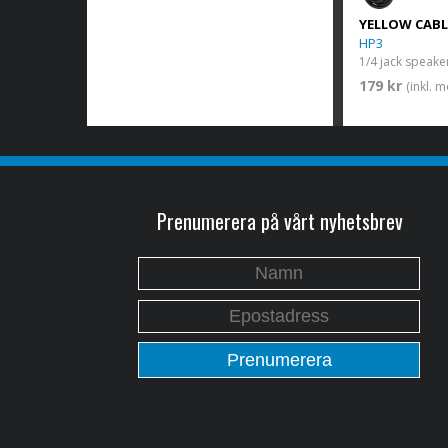
YELLOW CABL
HP3
1/4 jack speake
179 kr
(inkl. 
Prenumerera på vårt nyhetsbrev