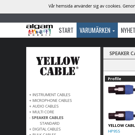
Vår hemsida använder sig av cookies. Genom 
START
VARUMÄRKEN
NYHE
SPEAKER C
Profile
+
INSTRUMENT CABLES
+
MICROPHONE CABLES
+
AUDIO CABLES
+
MULTI CORE
-
SPEAKER CABLES
STANDARD
YELLOW CABL
+
DIGITAL CABLES
HP9SS
+
BULK CABLES