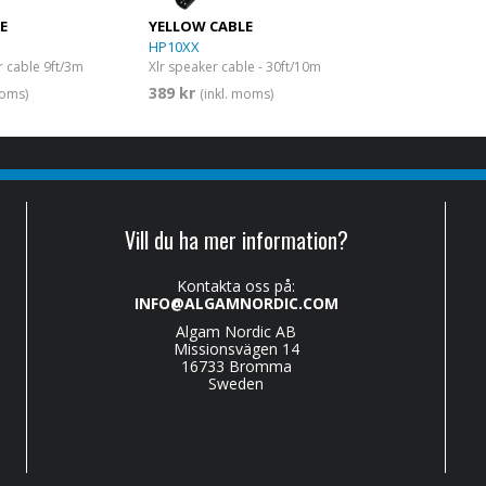
E
YELLOW CABLE
HP10XX
r cable 9ft/3m
Xlr speaker cable - 30ft/10m
389 kr
moms)
(inkl. moms)
Vill du ha mer information?
Kontakta oss på:
INFO@ALGAMNORDIC.COM
Algam Nordic AB
Missionsvägen 14
16733 Bromma
Sweden