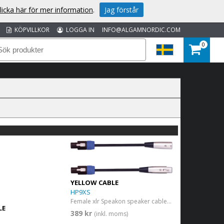
licka här för mer information
.
Jag förstår
KÖPVILLKOR
LOGGA IN
INFO@ALGAMNORDIC.COM
0
YELLOW CABLE
HP9XS
Female xlr Speakon speaker cable - 18ft/9m
LE
389 kr
(inkl. moms)