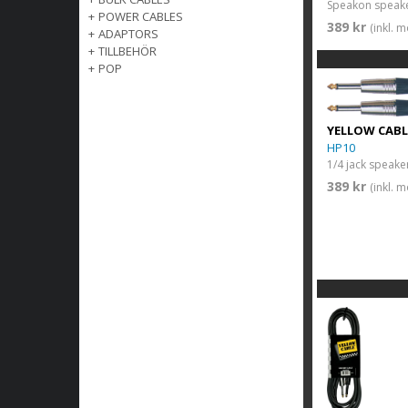
Speakon speake
+
POWER CABLES
389 kr
(inkl. 
+
ADAPTORS
+
TILLBEHÖR
+
POP
YELLOW CABL
HP10
1/4 jack speake
389 kr
(inkl. 