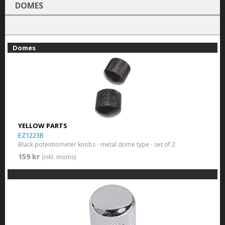
DOMES
Domes
YELLOW PARTS
EZ1223B
Black potentiometer knobs - metal dome type - set of 2
159 kr
(inkl. moms)