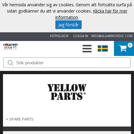
Vår hemsida använder sig av cookies. Genom att fortsätta surfa på
sidan godkänner du att vi använder cookies.
Klicka här för mer
information
.
Jag förstår
KÖPVILLKOR
LOGGA IN
INFO@ALGAMNORDIC.COM
0
START
VARUMÄRKEN
NYHETER
OM
OSS
+
SPARE PARTS
KONTAKT