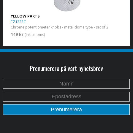
YELLOW PARTS
EZ1223C
Chrome potentiometer knobs - metal dome type - set of 2
149 kr
(inkl. moms)
Prenumerera på vårt nyhetsbrev