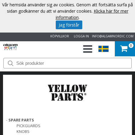
Vår hemsida använder sig av cookies. Genom att fortsätta surfa på
sidan godkänner du att vi använder cookies.
Klicka här för mer
information
.
Jag förstår
KÖPVILLKOR
LOGGA IN
INFO@ALGAMNORDIC.COM
0
START
VARUMÄRKEN
NYHETER
OM
OSS
-
SPARE PARTS
PICKGUARDS
KNOBS
KONTAKT