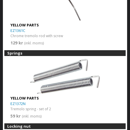
YELLOW PARTS
EZ1361C
Chrome tremolo rod with screw
129 kr
(inkl. moms)
Springs
YELLOW PARTS
EZ1372N
Tremolo spring - set of 2
59 kr
(inkl. moms)
Locking nut