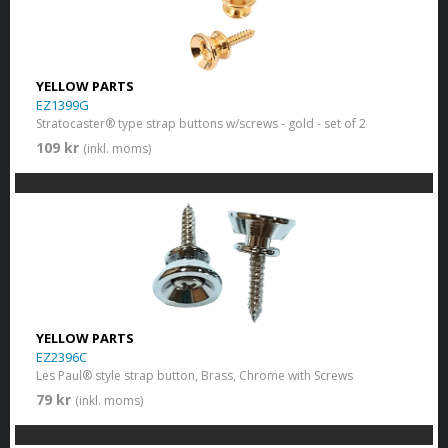
YELLOW PARTS
EZ1399G
Stratocaster® type strap buttons w/screws - gold - set of 2
109 kr
(inkl. moms)
YELLOW PARTS
EZ2396C
Les Paul® style strap button, Brass, Chrome with Screws
79 kr
(inkl. moms)