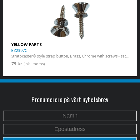
YELLOW PARTS
EZ2397C
Stratocaster® style strap button, Brass, Chrome with screws - set of 2
79 kr
(inkl. moms)
Prenumerera på vårt nyhetsbrev